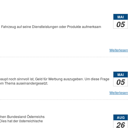
MAI
05
m Fahrzeug auf seine Dienstleistungen oder Produkte aufmerksam
Weiterlesen
MAI
haupt noch sinnvoll ist, Geld für Werbung auszugeben. Um diese Frage
05
esem Thema auseinandergesetzt.
Weiterlesen
ichen Bundesland Österreichs
AUG
ies hat der österreichische
26