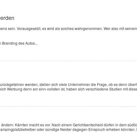
werden
mens sein. Vorausgesetzt, es wird als solches wahrgenommen. Wer also mit seine
 Branding des Autos...
urückgefahren werden, stellen sich viele Unternehmer die Frage, ob es denn über
reich Werbung denn am sinn-vollsten ist, haben sich verschiedene Studien mit di
ld ändern: Kärnten macht es vor. Nach einem Gerichtsentscheid dürfen in dem südl
Campingplatzbetreiber oder sonstige Neider dagegen Einspruch erheben könnten. D