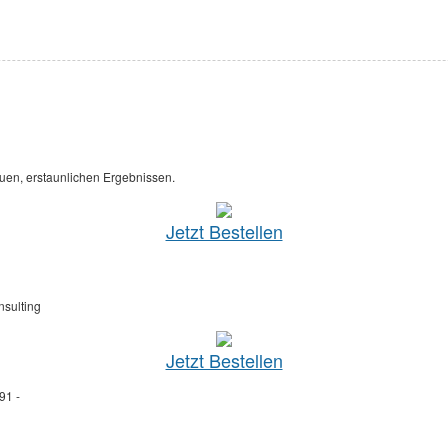
euen, erstaunlichen Ergebnissen.
Jetzt Bestellen
nsulting
Jetzt Bestellen
691 -
buero@dammertz-partner.de
kretariat@kanzleibader.de