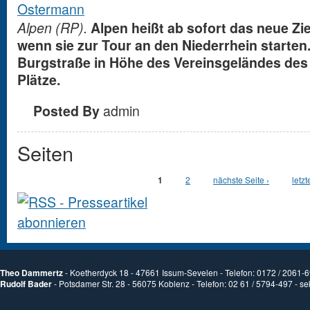
Alpen (RP).
Alpen heißt ab sofort das neue Zie
wenn sie zur Tour an den Niederrhein starten.
Burgstraße in Höhe des Vereinsgeländes des S
Plätze.
Posted By
admin
Seiten
1
2
nächste Seite ›
letzt
Theo Dammertz
- Koetherdyck 18 - 47661 Issum-Sevelen - Telefon: 0172 / 2061-
Rudolf Bader
- Potsdamer Str. 28 - 56075 Koblenz - Telefon: 02 61 / 5794-497 -
se