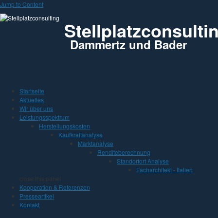
Jump to Content
Stellplatzconsulti
Dammertz und Bader
Startseite
Aktuelles
Wir über uns
Leistungsspektrum
Herstellungskosten
Kaufkraftanalyse
Marktanalyse
Renditeberechnung
Standortort Analyse
Facharchitekt - Italien
close this panel
Kooperation & Referenzen
Presseartikel
Kontakt