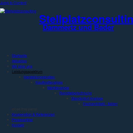
Jump to Content
Stellplatzconsulti
Dammertz und Bader
Startseite
Aktuelles
Wir über uns
Leistungsspektrum
Herstellungskosten
Kaufkraftanalyse
Marktanalyse
Renditeberechnung
Standortort Analyse
Facharchitekt - Italien
close this panel
Kooperation & Referenzen
Presseartikel
Kontakt